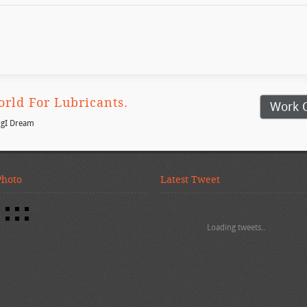
rld For Lubricants.
Work 
igI Dream
Photo
Latest Tweet
Loading tweets..