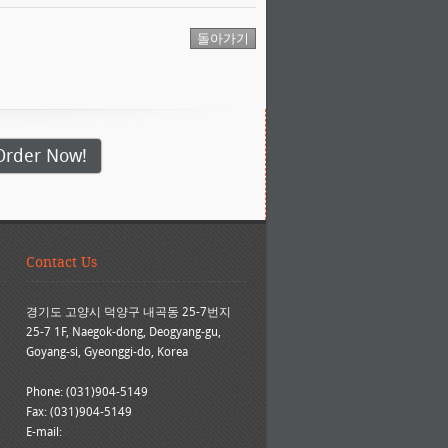
Order Now!
Contact Us
경기도 고양시 덕양구 내곡동 25-7번지
25-7 1F, Naegok-dong, Deogyang-gu,
Goyang-si, Gyeonggi-do, Korea
Phone: (031)904-5149
Fax: (031)904-5149
E-mail: