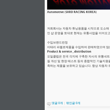
Automotive
(
SARD RACING KOREA
)
저희회사는 자동차 튜닝용품을 시작으로 도소매 
인 샵 운영을 토대로 현재는 유통사업을 이어오
수입브랜드런칭
이태리 파켈로제품을 수입하여 판매하였으며 많
Product & service , distribution
오일클럽은 전국 각지에 구축한 자사의 유통네트
질 개선 및 현장 테스트 등의 종합적인 기술지원을
족하는 제품을 보유하고 있습니다. 항상 자동차
댓글
0
개
|
엮인글
0
개