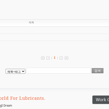
제목
1
rld For Lubricants.
Work 
igI Dream