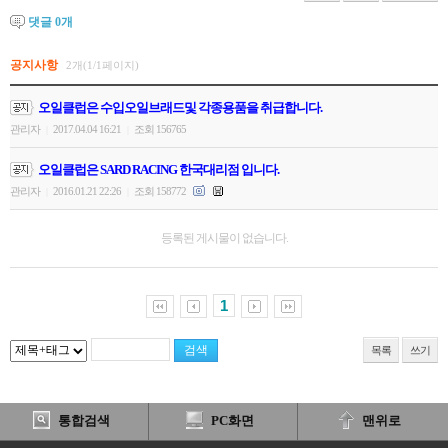
댓글
0
개
공지사항
2개(1/1페이지)
오일클럽은 수입오일브래드및 각종용품을 취급합니다.
관리자
2017.04.04 16:21
조회 156765
|
|
오일클럽은 SARD RACING 한국대리점 입니다.
관리자
2016.01.21 22:26
조회 158772
|
|
등록된 게시물이 없습니다.
1
목록
쓰기
통합검색
PC화면
맨위로