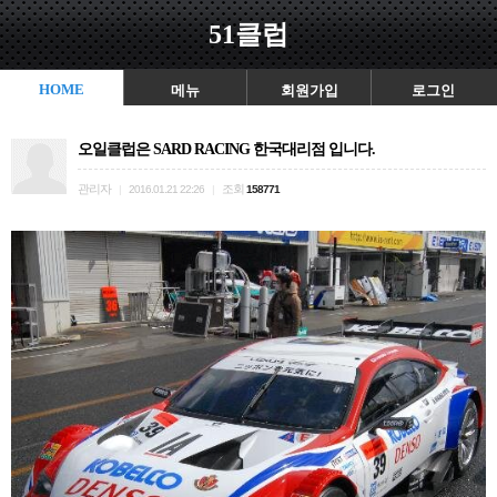
51클럽
HOME
메뉴
회원가입
로그인
오일클럽은 SARD RACING 한국대리점 입니다.
관리자
조회
|
2016.01.21 22:26
|
158771