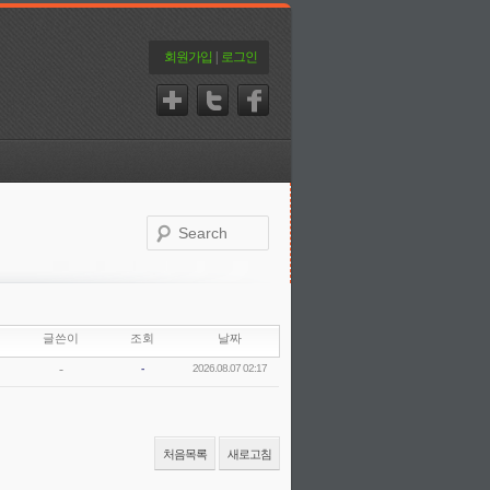
회원가입
|
로그인
글쓴이
조회
날짜
-
-
2026.08.07 02:17
처음목록
새로고침