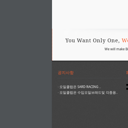
You Want Only One,
Wo
We will make B
공지사항
·
오일클럽은 SARD RACING ..
·
오일클럽은 수입오일브래드및 각종용..