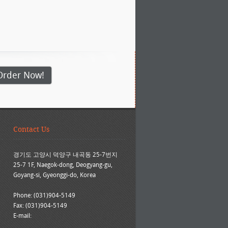
Order Now!
Contact Us
경기도 고양시 덕양구 내곡동 25-7번지
25-7 1F, Naegok-dong, Deogyang-gu,
Goyang-si, Gyeonggi-do, Korea
Phone: (031)904-5149
Fax: (031)904-5149
E-mail: