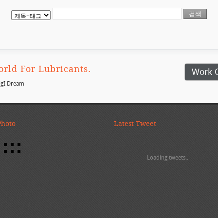
rld For Lubricants.
Work 
igI Dream
Photo
Latest Tweet
Loading tweets..