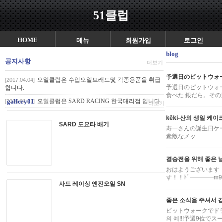
51클럽
HOME
메뉴
회원가입
로그인
blog
공지사항
더보기
予選日のピットウォ
오일클럽은 수입오일브래드및 각종용품을 취급
[2017.04.04]
予選日のピットウォ
합니다.
食べた 銀だら。その
gallery01
오일클럽은 SARD RACING 한국대리점 입니다.
[2016.01.21]
더보기
kēki-산의 생일 케이크 
SARD 도요타 배기
寿一さんの誕生日ケーキヽ
素敵なメッ..
결승전을 위해 좋은 날
おはようございます！
す！！ﾄﾞ━━━━m9(ﾟ
사드 레이싱 엔진오일 SN
좋은 소식을 주셔서 
ピットウォークでドラ
의 예!!!予選9位でスー